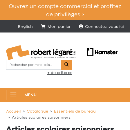
Ouvrez un compte commercial et profitez
de privilèges >
English
Mon panier
Connectez-vous ici
Rechercher
+ de critères
MENU
Accueil
Catalogue
Essentiels de bureau
Articles scolaires saisonniers
Articles scolaires saisonniers