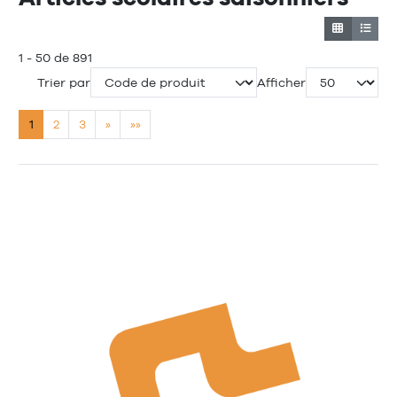
1 - 50 de 891
Trier par
Afficher
1
2
3
»
»»