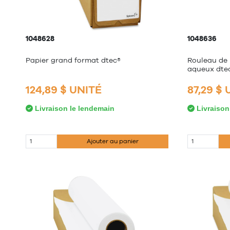
1048628
1048636
Papier grand format dtec®
Rouleau de 
aqueux dte
124,89 $ UNITÉ
87,29 $
Livraison le lendemain
Livraison
Ajouter au panier