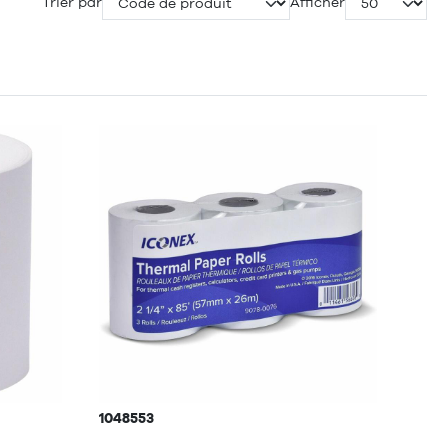
Trier par
Afficher
1048553