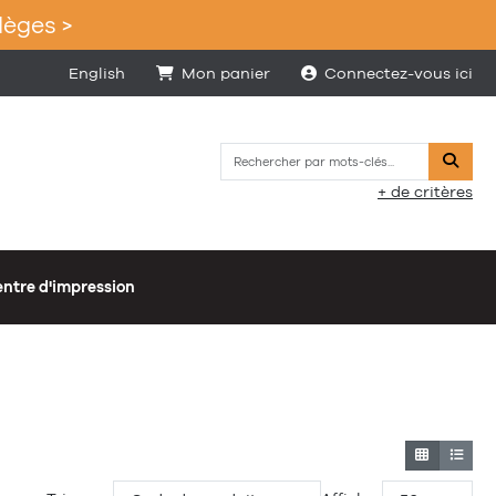
lèges >
English
Mon panier
Connectez-vous ici
Reche
+ de critères
ntre d'impression