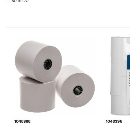
1 - 50 de 70
1048388
1048396