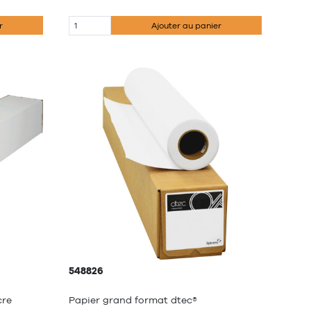
r
Ajouter au panier
548826
cre
Papier grand format dtec®