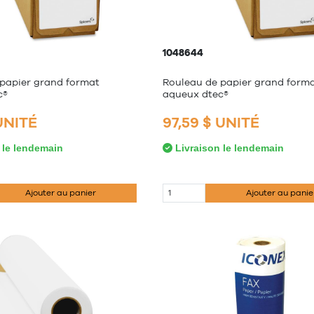
1048644
papier grand format
Rouleau de papier grand form
c®
aqueux dtec®
 UNITÉ
97,59 $ UNITÉ
 le lendemain
Livraison le lendemain
Ajouter au panier
Ajouter au panie