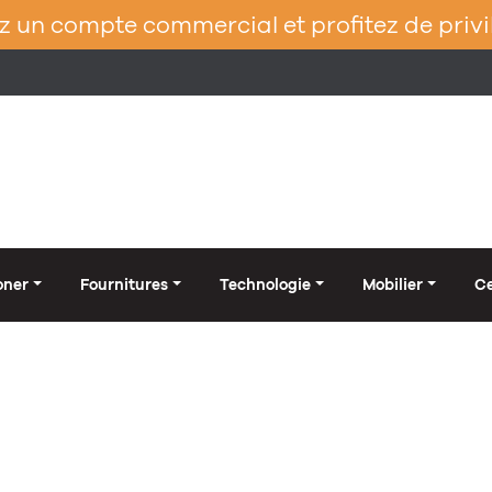
 un compte commercial et profitez de privi
oner
Fournitures
Technologie
Mobilier
Ce