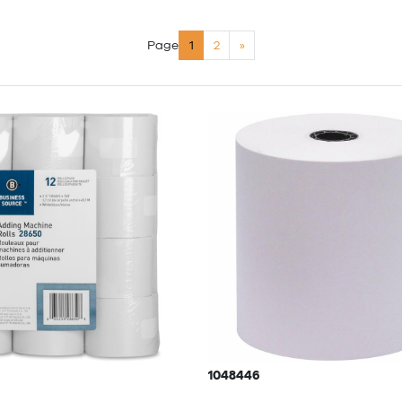
Page
1
2
»
1048446