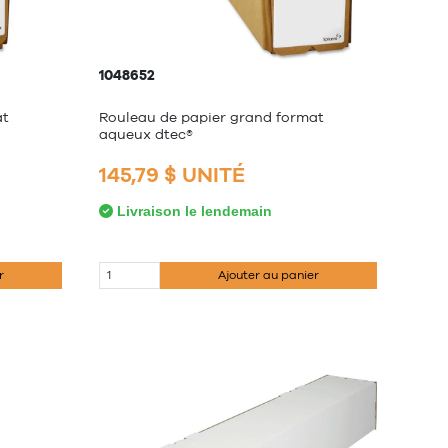
1048652
at
Rouleau de papier grand format
aqueux dtec®
145,79 $ UNITÉ
Livraison le lendemain
r
Ajouter au panier