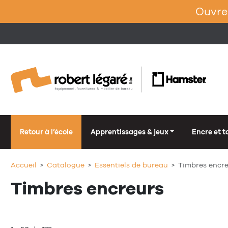
Ouvrez
Retour à l’école
Apprentissages & jeux
Encre et t
Accueil
Catalogue
Essentiels de bureau
Timbres encr
Timbres encreurs