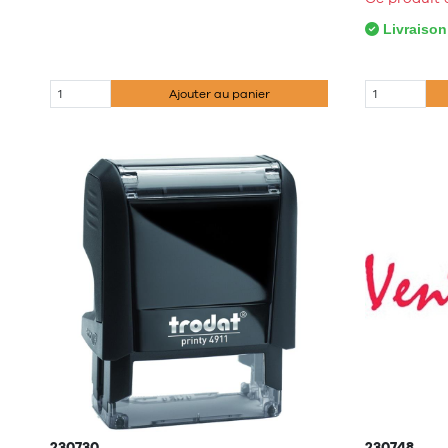
Livraison
Ajouter au panier
230730
230748