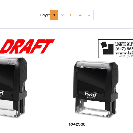
Page
1
2
3
4
»
1042308