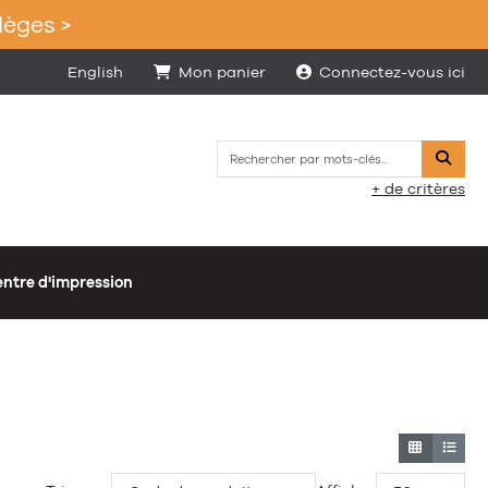
lèges >
English
Mon panier
Connectez-vous ici
Reche
+ de critères
ntre d'impression