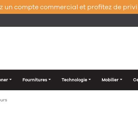
 un compte commercial et profitez de privi
oner
Fournitures
Technologie
Mobilier
Ce
eurs