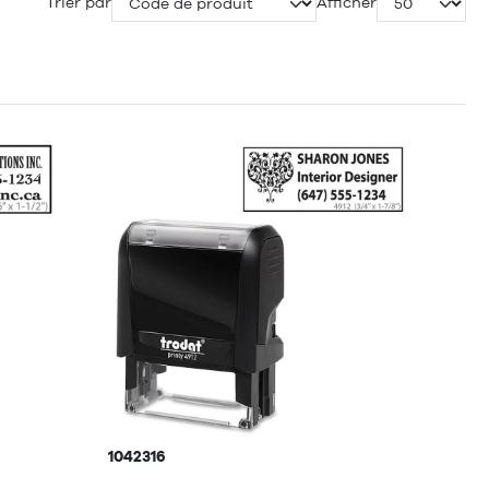
Trier par
Afficher
1042316