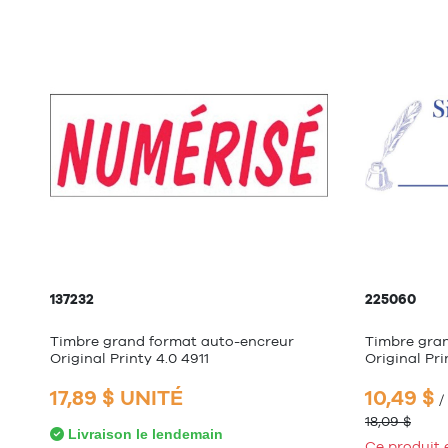
137232
225060
Timbre grand format auto-encreur
Timbre gra
Original Printy 4.0 4911
Original Pri
17,89 $ UNITÉ
10,49 $
/
18,09 $
Livraison le lendemain
Ce produit 