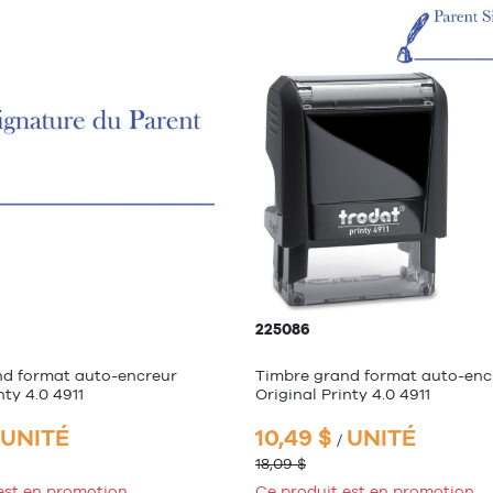
225086
nd format auto-encreur
Timbre grand format auto-enc
nty 4.0 4911
Original Printy 4.0 4911
UNITÉ
10,49 $
UNITÉ
/
18,09 $
est en promotion.
Ce produit est en promotion.