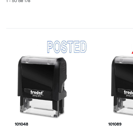
1 - 50 de 178
101048
101089