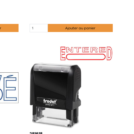
r
Ajouter au panier
281618