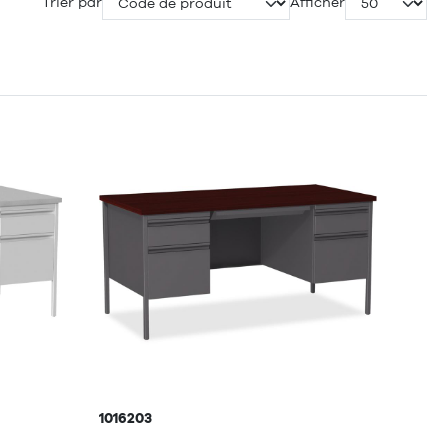
Trier par
Afficher
1016203