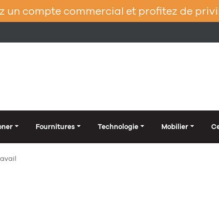
 un compte commercial et profitez de privi
oner
Fournitures
Technologie
Mobilier
Ce
avail