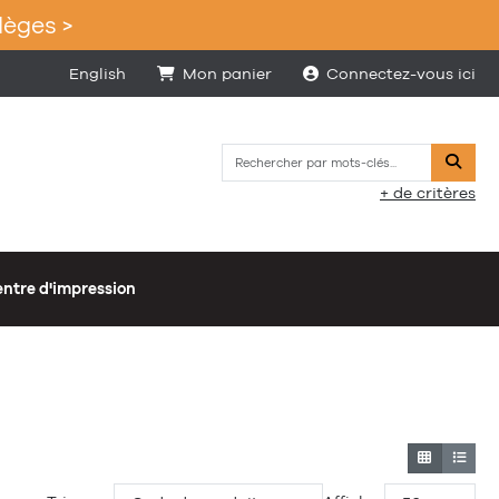
lèges >
English
Mon panier
Connectez-vous ici
Reche
+ de critères
ntre d'impression