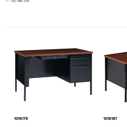
1 - 50 de 219
1016179
1016187