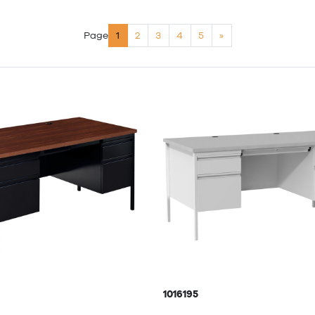
Page
1
2
3
4
5
»
1016195