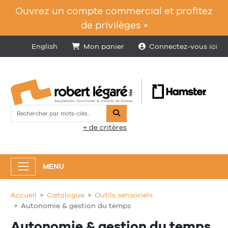
Ouvrez un compte commercial et profitez
de privilèges >
English
Mon panier
Connectez-vous ici
Rechercher
+ de critères
MENU
Accueil
Catalogue
Outils sensoriels
Autonomie & gestion du temps
Autonomie & gestion du temps