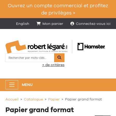
Ouvrez un compte commercial et profitez
de privilèges >
English
Mon panier
Connectez-vous ici
Rechercher
+ de critères
MENU
Accueil
Catalogue
Papier
Papier grand format
Papier grand format