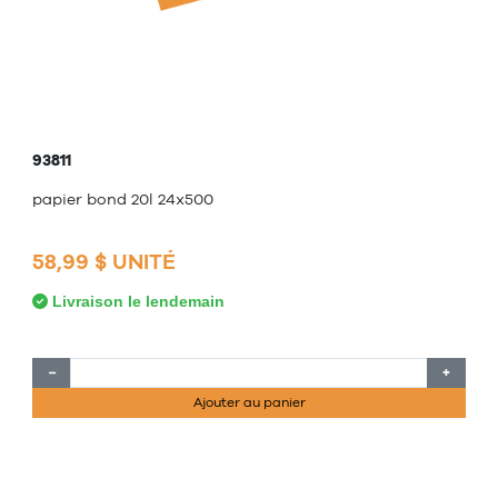
93811
papier bond 20l 24x500
58,99 $ UNITÉ
Livraison le lendemain
−
+
Ajouter au panier