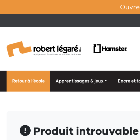
Ouvrez
Retour à l’école
Apprentissages & jeux
Encre et t
Produit introuvable