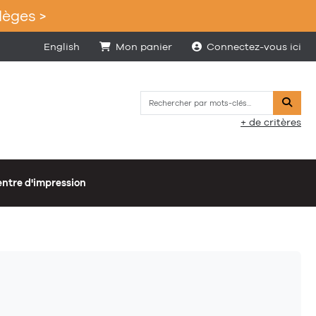
lèges >
English
Mon panier
Connectez-vous ici
Reche
+ de critères
ntre d'impression