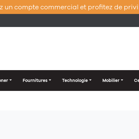
 un compte commercial et profitez de privi
oner
Fournitures
Technologie
Mobilier
Ce