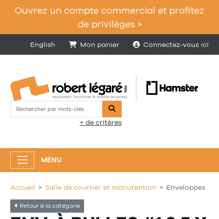
Ouvrez un compte commercial et profitez
de privilèges >
English
Mon panier
Connectez-vous ici
Rechercher
+ de critères
MENU
Accueil
Salle de courrier et manutention
Enveloppes
Retour à la catégorie