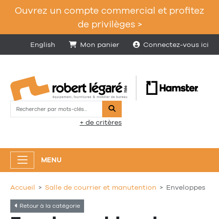
Ouvrez un compte commercial et profitez
de privilèges >
English
Mon panier
Connectez-vous ici
Rechercher
+ de critères
MENU
Accueil
Salle de courrier et manutention
Enveloppes
Retour à la catégorie