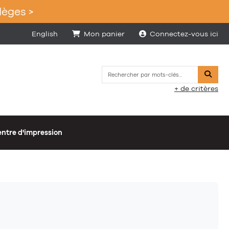
lèges >
English
Mon panier
Connectez-vous ici
Reche
+ de critères
ntre d'impression