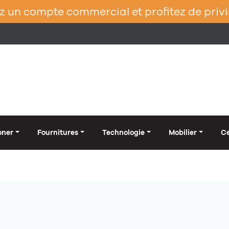
 un compte commercial et profitez de privi
oner
Fournitures
Technologie
Mobilier
Ce