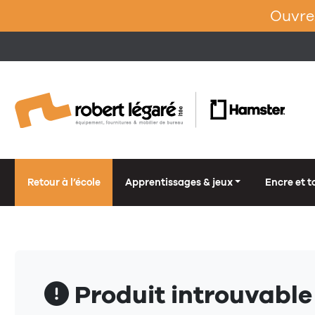
Ouvrez
Retour à l’école
Apprentissages & jeux
Encre et t
Produit introuvable