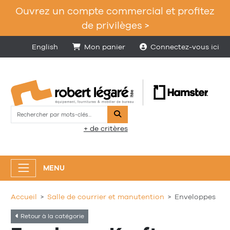
Ouvrez un compte commercial et profitez
de privilèges >
English
Mon panier
Connectez-vous ici
Rechercher
+ de critères
MENU
Accueil
Salle de courrier et manutention
Enveloppes
Retour à la catégorie