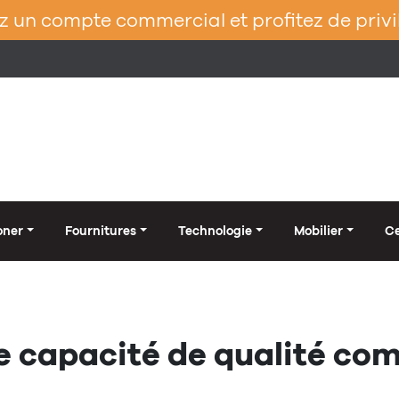
 un compte commercial et profitez de privi
oner
Fournitures
Technologie
Mobilier
Ce
e capacité de qualité co