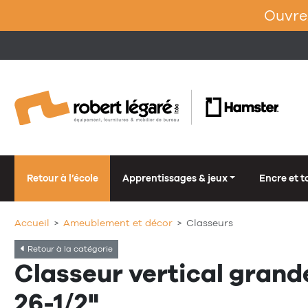
Ouvrez
Retour à l’école
Apprentissages & jeux
Encre et t
Accueil
Ameublement et décor
Classeurs
Retour à la catégorie
Classeur vertical grand
26-1/2"