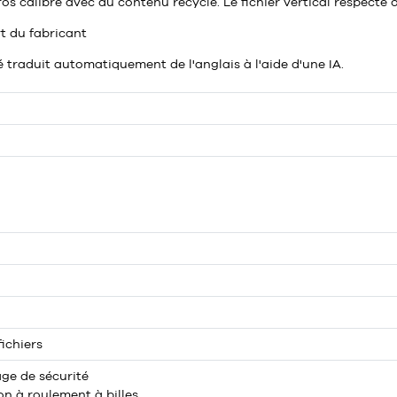
ros calibre avec du contenu recyclé. Le fichier vertical respecte
rt du fabricant
é traduit automatiquement de l'anglais à l'aide d'une IA.
ichiers
age de sécurité
n à roulement à billes