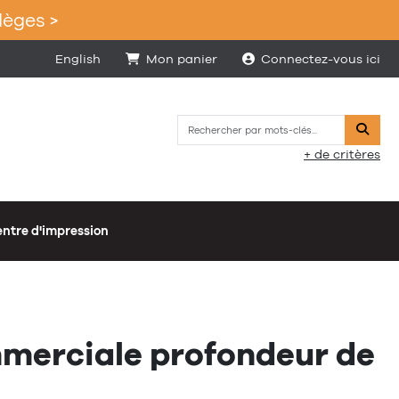
lèges >
English
Mon panier
Connectez-vous ici
Reche
+ de critères
ntre d'impression
mmerciale profondeur de