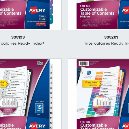
305193
305201
rcalaires Ready Index®
Intercalaires Ready I