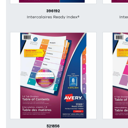
396192
Intercalaires Ready Index®
Inte
521856