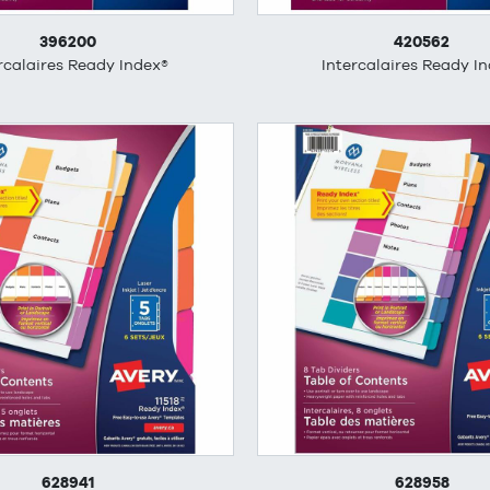
396200
420562
rcalaires Ready Index®
Intercalaires Ready I
628941
628958