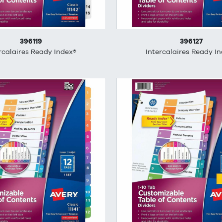
396119
396127
rcalaires Ready Index®
Intercalaires Ready I