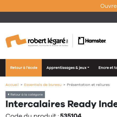
Ouvrez
Retour à l’école
Apprentissages & jeux
Encre et t
Accueil
Essentiels de bureau
Présentation et reliures
Retour à la catégorie
Intercalaires Ready Ind
535104
Code du produit :