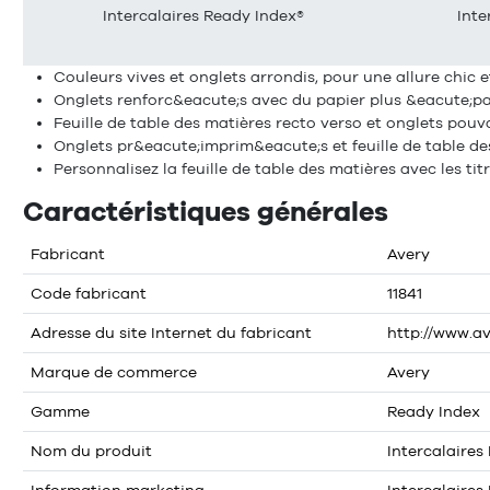
Intercalaires Ready Index®
Inte
Couleurs vives et onglets arrondis, pour une allure chic 
Onglets renforc&eacute;s avec du papier plus &eacute;p
Feuille de table des matières recto verso et onglets pouva
Onglets pr&eacute;imprim&eacute;s et feuille de table de
Personnalisez la feuille de table des matières avec les tit
Caractéristiques générales
Fabricant
Avery
Code fabricant
11841
Adresse du site Internet du fabricant
http://www.a
Marque de commerce
Avery
Gamme
Ready Index
Nom du produit
Intercalaires
Information marketing
Intercalaires