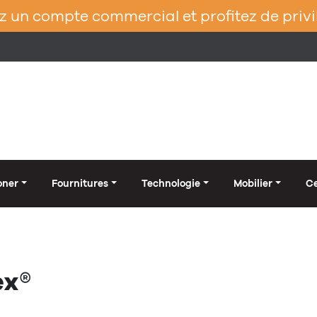
 un compte commercial et profitez de privi
oner
Fournitures
Technologie
Mobilier
Ce
ex®