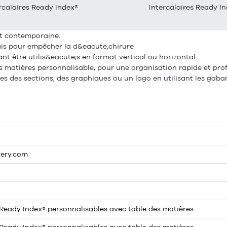
rcalaires Ready Index®
Intercalaires Ready I
et contemporaine.
ais pour empêcher la d&eacute;chirure
nt être utilis&eacute;s en format vertical ou horizontal.
s matières personnalisable, pour une organisation rapide et prof
res des sections, des graphiques ou un logo en utilisant les gabar
very.com
 Ready Index® personnalisables avec table des matières
 Ready Index® personnalisables avec table des matières