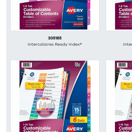
305185
Intercalaires Ready Index®
Inte