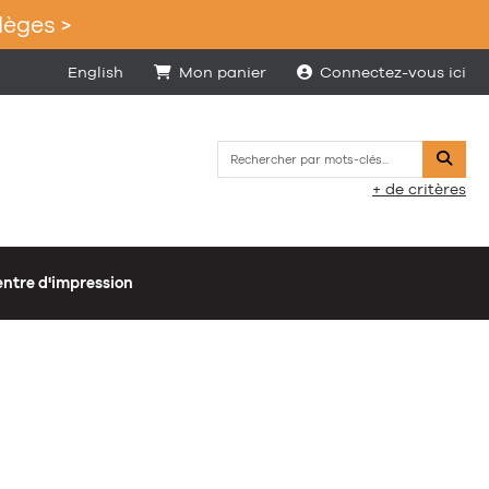
lèges >
English
Mon panier
Connectez-vous ici
Reche
+ de critères
ntre d'impression