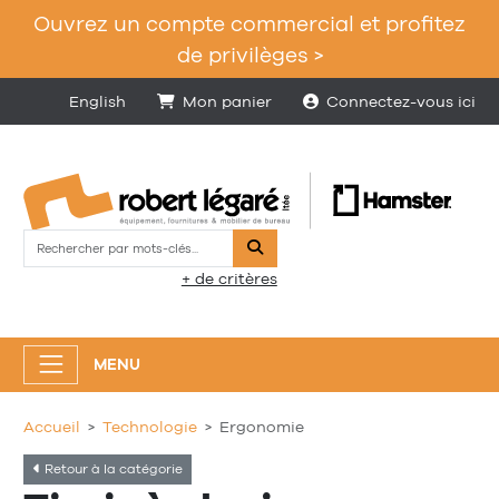
Ouvrez un compte commercial et profitez
de privilèges >
English
Mon panier
Connectez-vous ici
Rechercher
+ de critères
MENU
Accueil
Technologie
Ergonomie
Retour à la catégorie